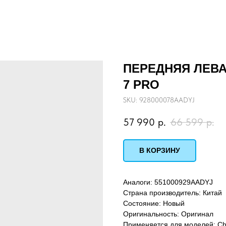
ПЕРЕДНЯЯ ЛЕВА
7 PRO
SKU:
928000078AADYJ
57 990
р.
66 599
р.
В КОРЗИНУ
Аналоги: 551000929AADYJ
Страна производитель: Китай
Состояние: Новый
Оригинальность: Оригинал
Применяется для моделей: Chery